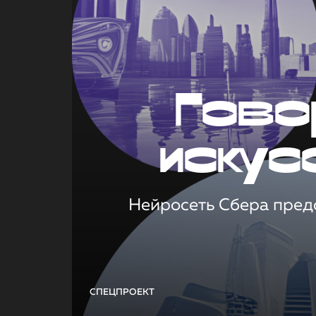
Гово
искус
Нейросеть Сбера предс
СПЕЦПРОЕКТ