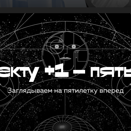
кту +1 — пят
Заглядываем на пятилетку вперед