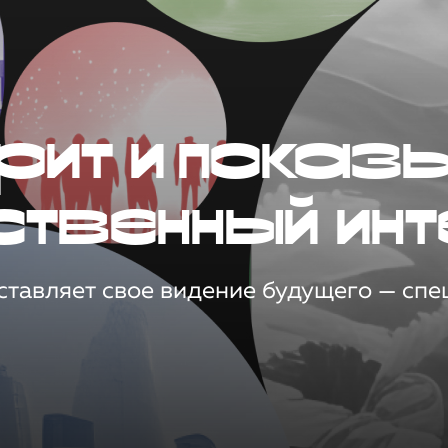
рит и показ
ственный инт
тавляет свое видение будущего — спец