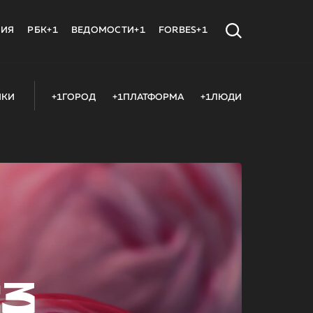
МИЯ
РБК+1
ВЕДОМОСТИ+1
FORBES+1
ИКИ
+1ГОРОД
+1ПЛАТФОРМА
+1ЛЮДИ
23