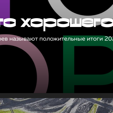
то хорошег
оев называют положительные итоги 20