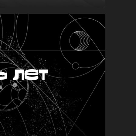
ь лет