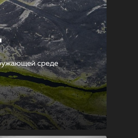
т
кружающей среде