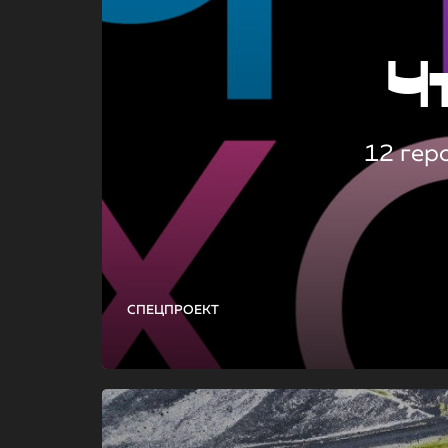
Ч
12 гер
СПЕЦПРОЕКТ