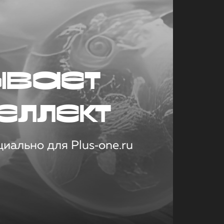
ывает
еллект
иально для Plus‑one.ru