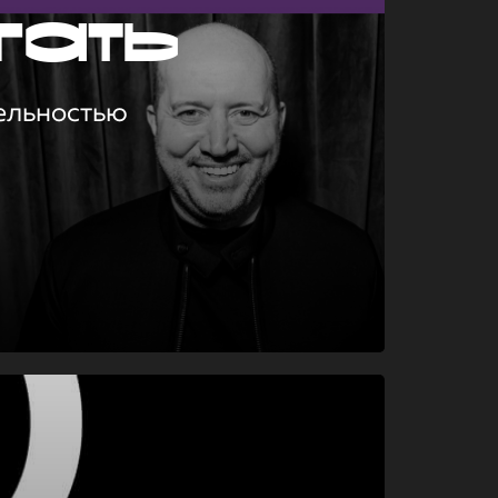
гать
ельностью