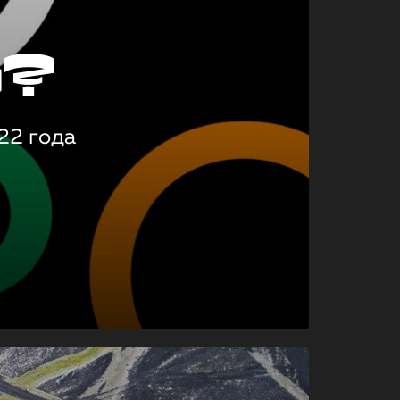
о?
22 года