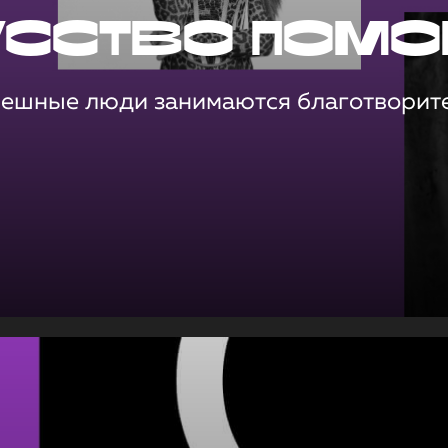
усство помо
пешные люди занимаются благотворит