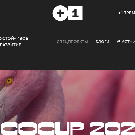
+1ПРЕ
УСТОЙЧИВОЕ
СПЕЦПРОЕКТЫ
БЛОГИ
УЧАСТН
РАЗВИТИЕ
COCUP 20