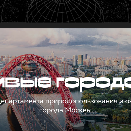
чивые город
 Департамента природопользования и 
города Москвы