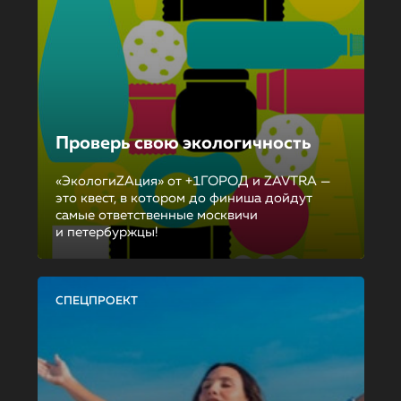
Проверь свою экологичность
«ЭкологиZAция» от +1ГОРОД и ZAVTRA —
это квест, в котором до финиша дойдут
самые ответственные москвичи
и петербуржцы!
СПЕЦПРОЕКТ