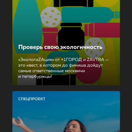
Проверь свою экологичность
«ЭкологиZAция» от +1ГОРОД и ZAVTRA —
это квест, в котором до финиша дойдут
самые ответственные москвичи
и петербуржцы!
СПЕЦПРОЕКТ