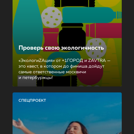
Проверь свою экологичность
«ЭкологиZAция» от +1ГОРОД и ZAVTRA —
это квест, в котором до финиша дойдут
самые ответственные москвичи
и петербуржцы!
СПЕЦПРОЕКТ