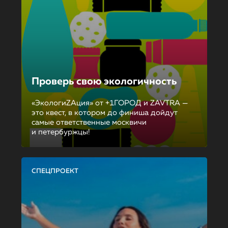
Проверь свою экологичность
«ЭкологиZAция» от +1ГОРОД и ZAVTRA —
это квест, в котором до финиша дойдут
самые ответственные москвичи
и петербуржцы!
СПЕЦПРОЕКТ