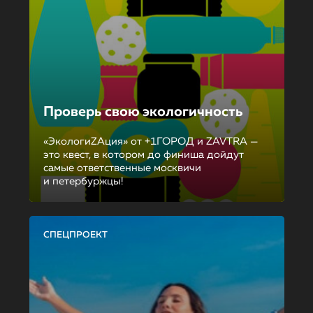
Проверь свою экологичность
«ЭкологиZAция» от +1ГОРОД и ZAVTRA —
это квест, в котором до финиша дойдут
самые ответственные москвичи
и петербуржцы!
СПЕЦПРОЕКТ