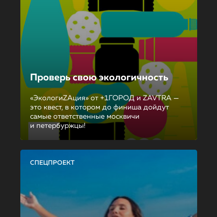
Проверь свою экологичность
«ЭкологиZAция» от +1ГОРОД и ZAVTRA —
это квест, в котором до финиша дойдут
самые ответственные москвичи
и петербуржцы!
СПЕЦПРОЕКТ