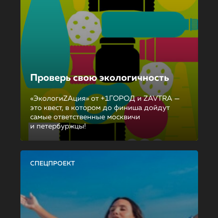
Проверь свою экологичность
«ЭкологиZAция» от +1ГОРОД и ZAVTRA —
это квест, в котором до финиша дойдут
самые ответственные москвичи
и петербуржцы!
СПЕЦПРОЕКТ