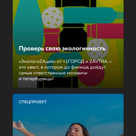
Проверь свою экологичность
«ЭкологиZAция» от +1ГОРОД и ZAVTRA —
это квест, в котором до финиша дойдут
самые ответственные москвичи
и петербуржцы!
СПЕЦПРОЕКТ