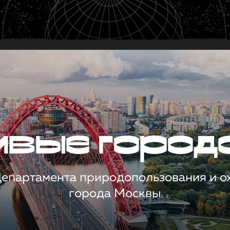
чивые город
 Департамента природопользования и 
города Москвы