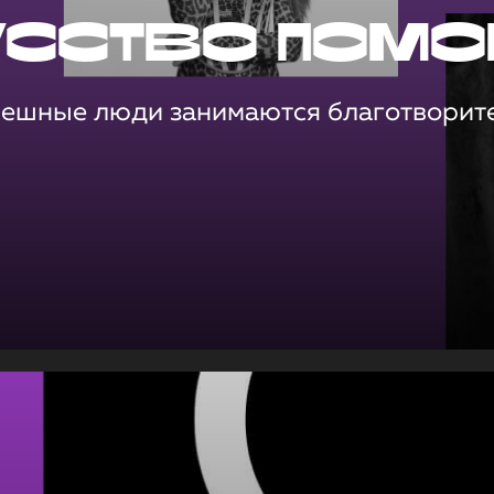
усство помо
пешные люди занимаются благотворит