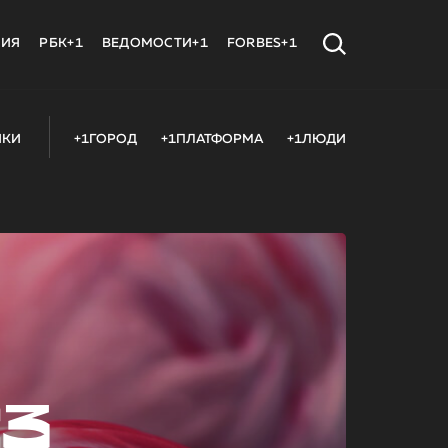
МИЯ
РБК+1
ВЕДОМОСТИ+1
FORBES+1
ИКИ
+1ГОРОД
+1ПЛАТФОРМА
+1ЛЮДИ
23