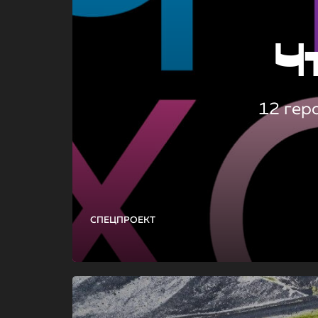
Ч
12 гер
СПЕЦПРОЕКТ