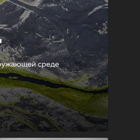
т
кружающей среде