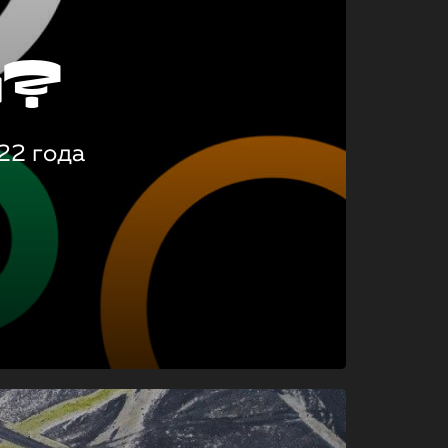
о?
22 года