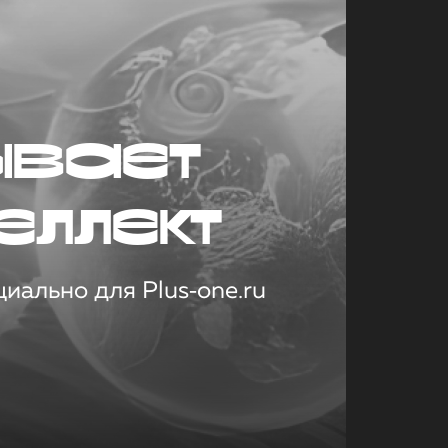
ывает
еллект
иально для Plus‑one.ru