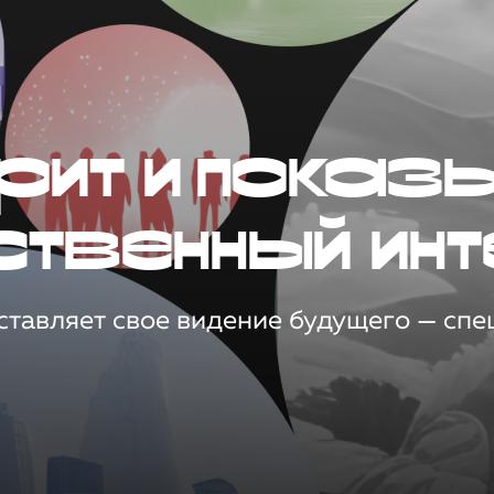
рит и показ
ственный инт
тавляет свое видение будущего — спец