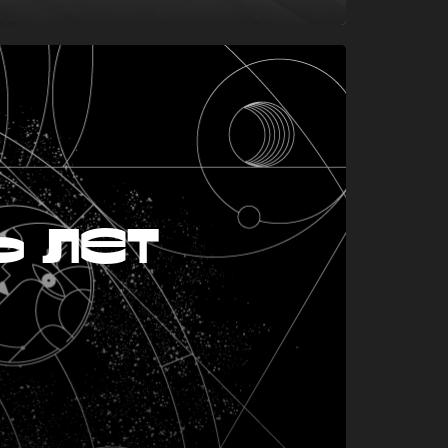
ь лет