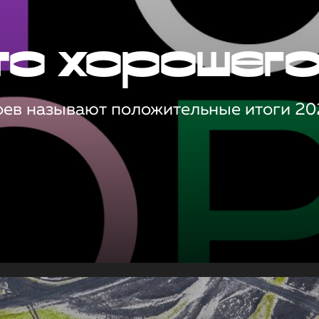
то хорошег
оев называют положительные итоги 20