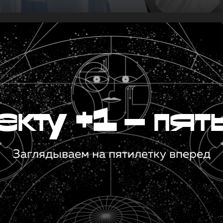
кту +1 — пят
Заглядываем на пятилетку вперед