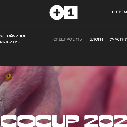
+1ПРЕ
УСТОЙЧИВОЕ
СПЕЦПРОЕКТЫ
БЛОГИ
УЧАСТН
РАЗВИТИЕ
COCUP 20