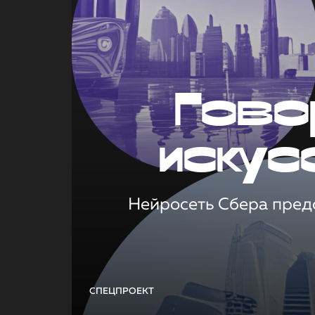
Гово
искус
Нейросеть Сбера предс
СПЕЦПРОЕКТ