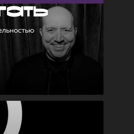
гать
ельностью