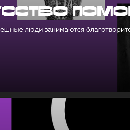
усство помо
пешные люди занимаются благотворит