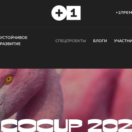
+1ПРЕ
УСТОЙЧИВОЕ
СПЕЦПРОЕКТЫ
БЛОГИ
УЧАСТН
РАЗВИТИЕ
COCUP 20