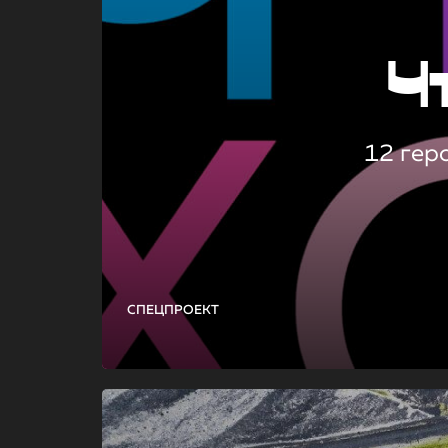
Ч
12 гер
СПЕЦПРОЕКТ