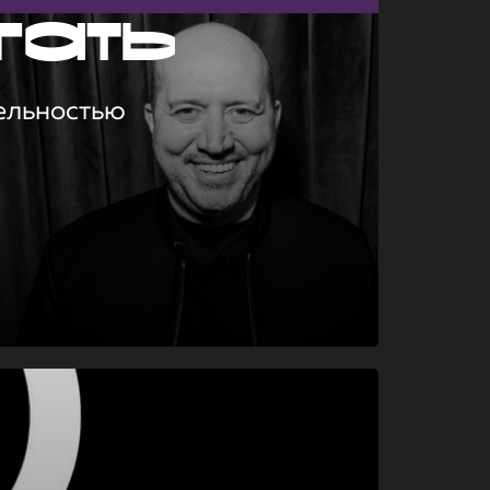
гать
ельностью