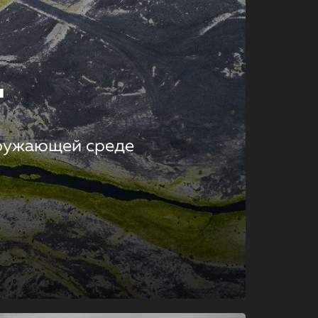
т
кружающей среде