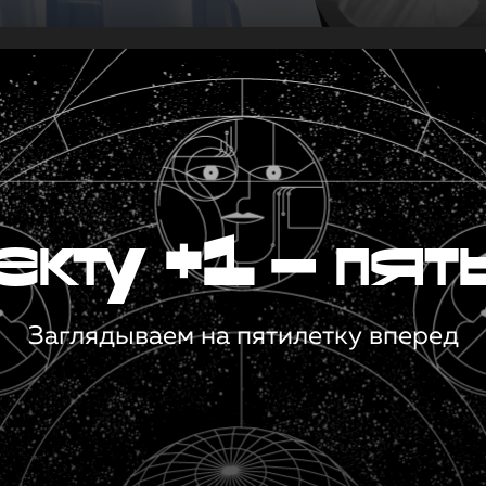
кту +1 — пят
Заглядываем на пятилетку вперед