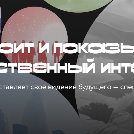
рит и показ
ственный инт
тавляет свое видение будущего — спец