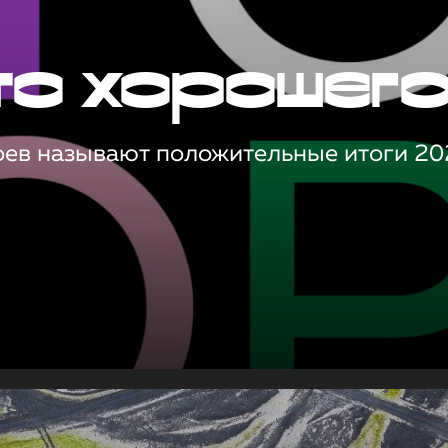
то хорошег
оев называют положительные итоги 20