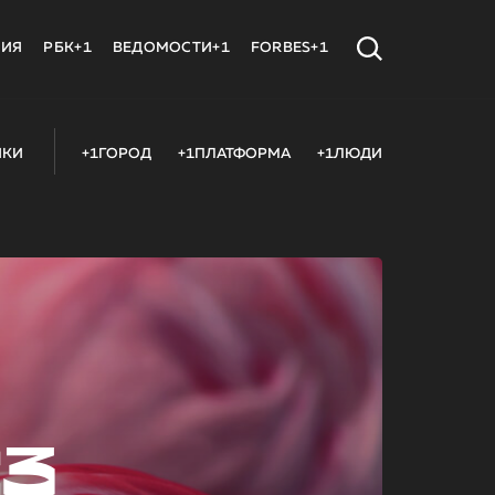
МИЯ
РБК+1
ВЕДОМОСТИ+1
FORBES+1
ИКИ
+1ГОРОД
+1ПЛАТФОРМА
+1ЛЮДИ
23