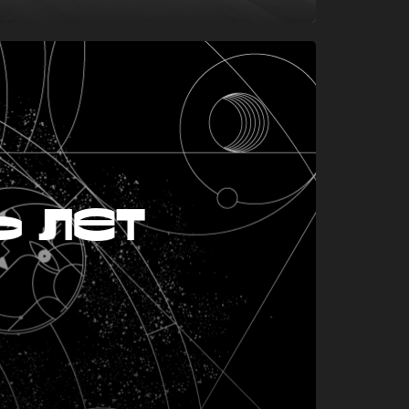
ь лет