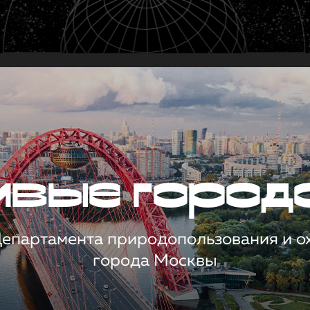
чивые город
 Департамента природопользования и 
города Москвы