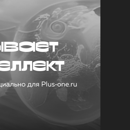
ывает
еллект
иально для Plus‑one.ru