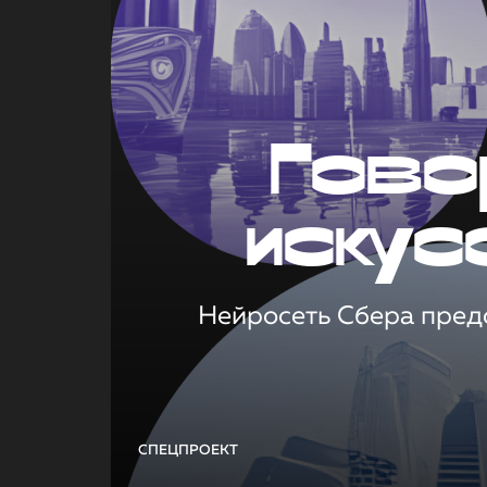
Гово
искус
Нейросеть Сбера предс
СПЕЦПРОЕКТ