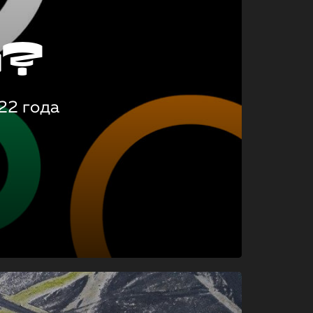
о?
22 года