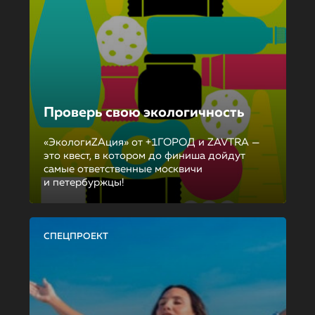
Проверь свою экологичность
«ЭкологиZAция» от +1ГОРОД и ZAVTRA —
это квест, в котором до финиша дойдут
самые ответственные москвичи
и петербуржцы!
СПЕЦПРОЕКТ