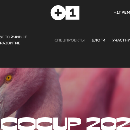
+1ПРЕ
УСТОЙЧИВОЕ
СПЕЦПРОЕКТЫ
БЛОГИ
УЧАСТН
РАЗВИТИЕ
COCUP 20