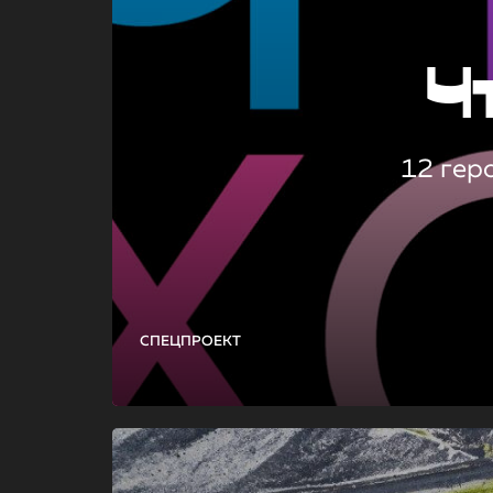
Ч
12 гер
СПЕЦПРОЕКТ