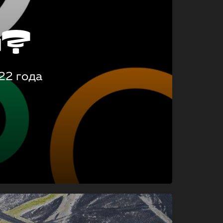
о?
22 года