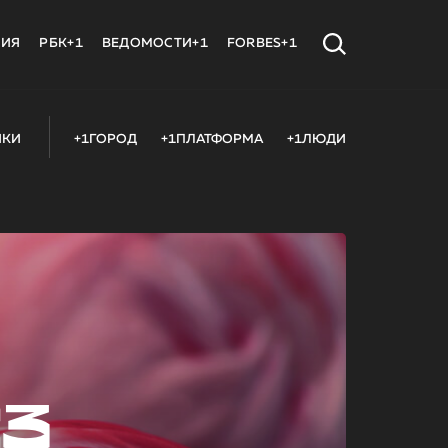
МИЯ
РБК+1
ВЕДОМОСТИ+1
FORBES+1
ИКИ
+1ГОРОД
+1ПЛАТФОРМА
+1ЛЮДИ
23