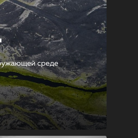
т
кружающей среде