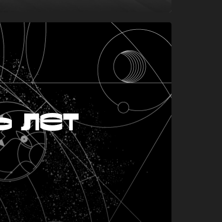
ь лет