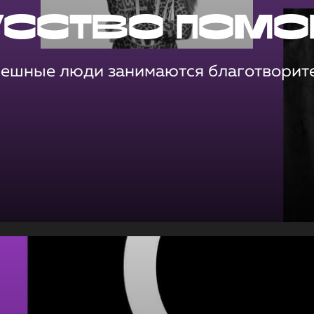
усство помо
пешные люди занимаются благотворит