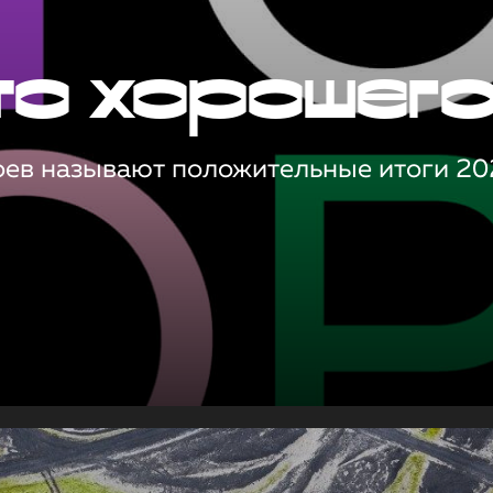
то хорошег
оев называют положительные итоги 20