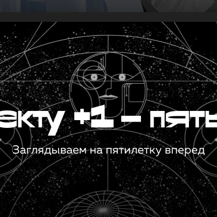
кту +1 — пят
Заглядываем на пятилетку вперед