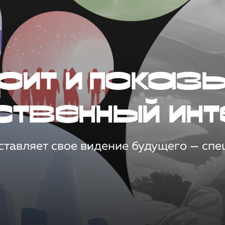
рит и показ
ственный инт
тавляет свое видение будущего — спец