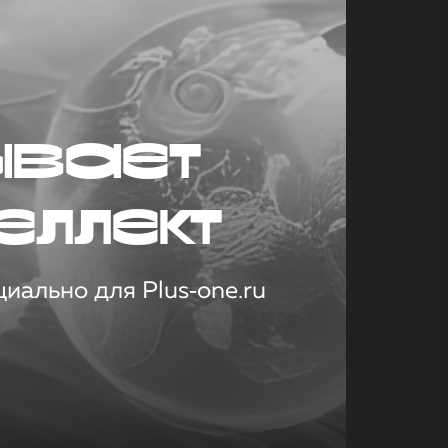
ывает
еллект
иально для Plus‑one.ru