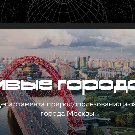
чивые город
 Департамента природопользования и 
города Москвы