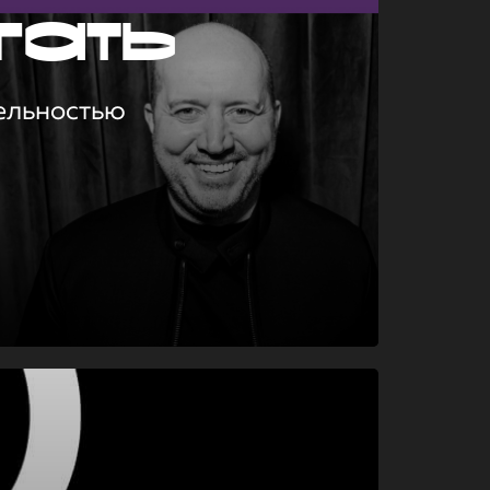
гать
ельностью