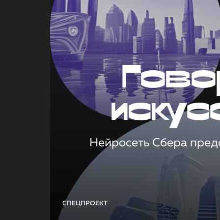
Гово
искус
Нейросеть Сбера предс
СПЕЦПРОЕКТ