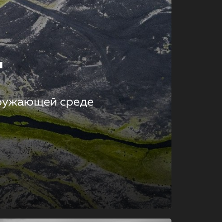
т
кружающей среде