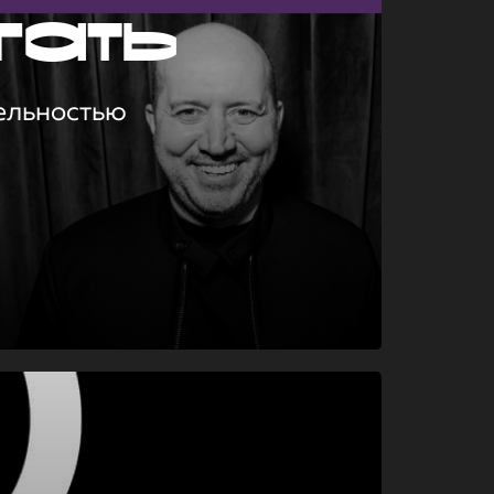
гать
ельностью