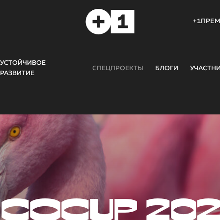
+1ПРЕ
УСТОЙЧИВОЕ
СПЕЦПРОЕКТЫ
БЛОГИ
УЧАСТН
РАЗВИТИЕ
COCUP 20