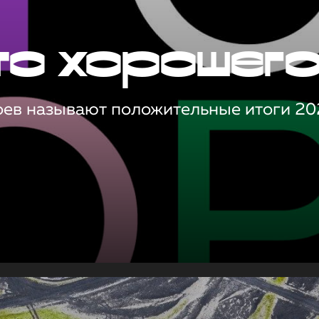
то хорошег
оев называют положительные итоги 20