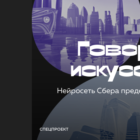
Гово
искус
Нейросеть Сбера предс
СПЕЦПРОЕКТ