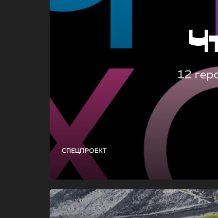
Ч
12 гер
СПЕЦПРОЕКТ