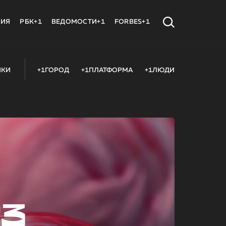
МИЯ
РБК+1
ВЕДОМОСТИ+1
FORBES+1
ИКИ
+1ГОРОД
+1ПЛАТФОРМА
+1ЛЮДИ
23