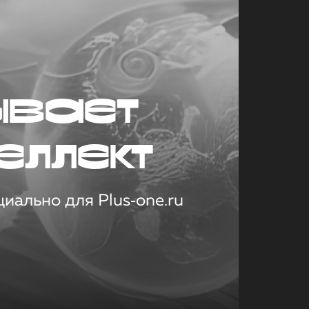
ывает
еллект
иально для Plus‑one.ru