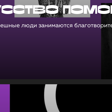
усство помо
пешные люди занимаются благотворит