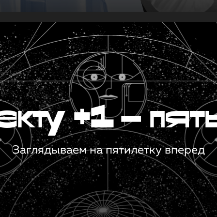
кту +1 — пят
Заглядываем на пятилетку вперед