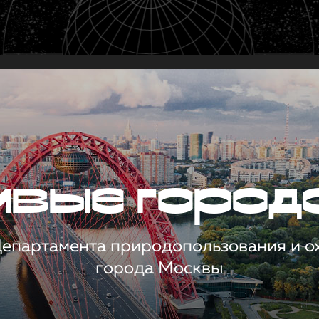
чивые город
 Департамента природопользования и 
города Москвы