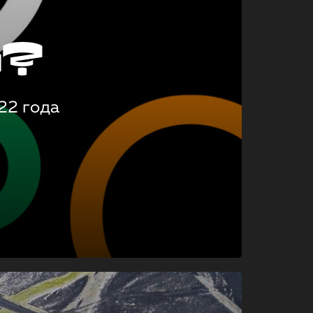
о?
22 года