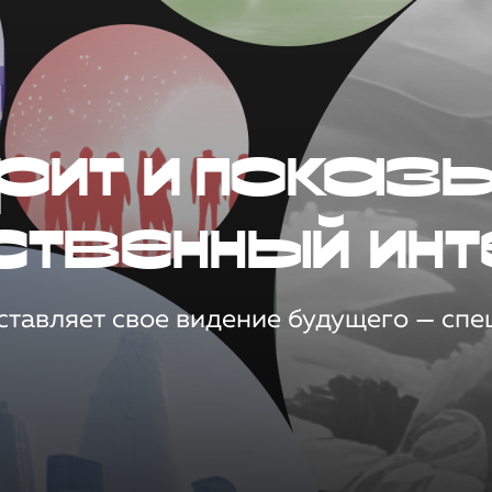
рит и показ
ственный инт
тавляет свое видение будущего — спец