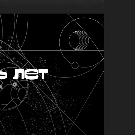
ь лет