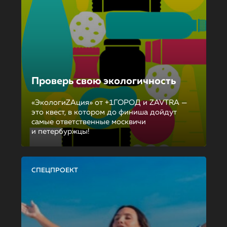
Проверь свою экологичность
«ЭкологиZAция» от +1ГОРОД и ZAVTRA —
это квест, в котором до финиша дойдут
самые ответственные москвичи
и петербуржцы!
СПЕЦПРОЕКТ