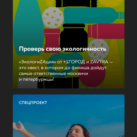
Проверь свою экологичность
«ЭкологиZAция» от +1ГОРОД и ZAVTRA —
это квест, в котором до финиша дойдут
самые ответственные москвичи
и петербуржцы!
СПЕЦПРОЕКТ