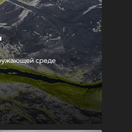
т
кружающей среде