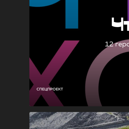
Ч
12 гер
СПЕЦПРОЕКТ