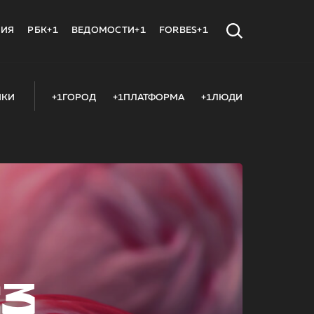
МИЯ
РБК+1
ВЕДОМОСТИ+1
FORBES+1
ИКИ
+1ГОРОД
+1ПЛАТФОРМА
+1ЛЮДИ
23