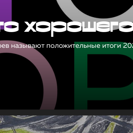
то хорошег
оев называют положительные итоги 20