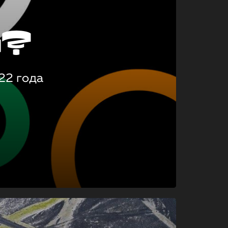
о?
22 года