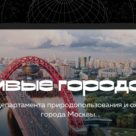
чивые город
 Департамента природопользования и 
города Москвы