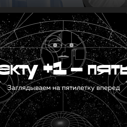
кту +1 — пят
Заглядываем на пятилетку вперед