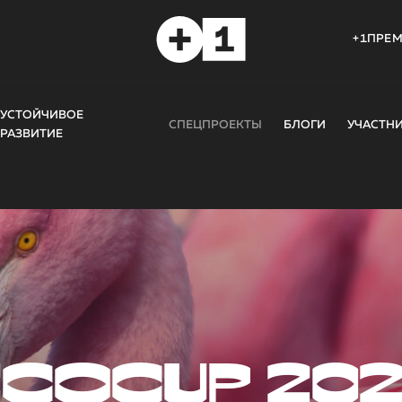
+1ПРЕ
УСТОЙЧИВОЕ
СПЕЦПРОЕКТЫ
БЛОГИ
УЧАСТН
РАЗВИТИЕ
COCUP 20