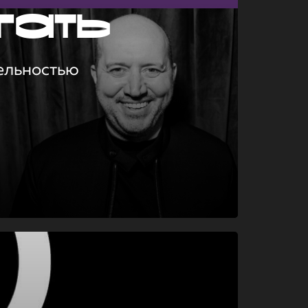
гать
ельностью