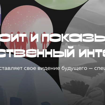
рит и показ
ственный инт
тавляет свое видение будущего — спец