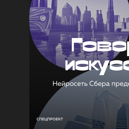
Гово
искус
Нейросеть Сбера предс
СПЕЦПРОЕКТ