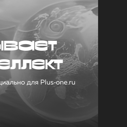
ывает
еллект
иально для Plus‑one.ru