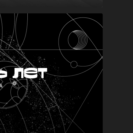
ь лет