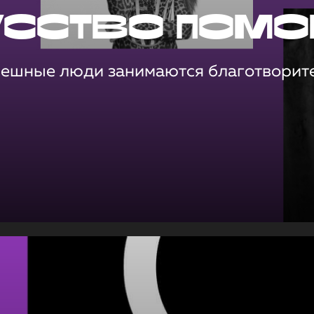
усство помо
пешные люди занимаются благотворит