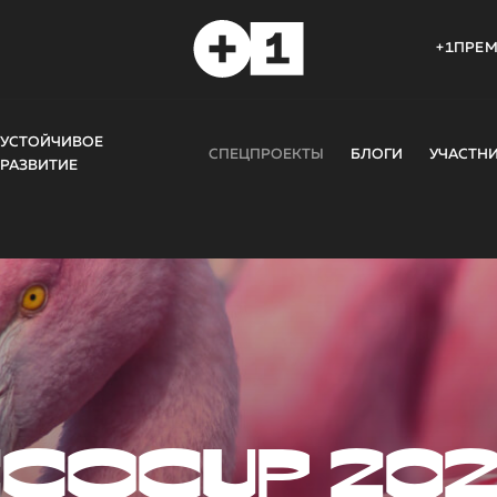
+1ПРЕ
УСТОЙЧИВОЕ
СПЕЦПРОЕКТЫ
БЛОГИ
УЧАСТН
РАЗВИТИЕ
COCUP 20