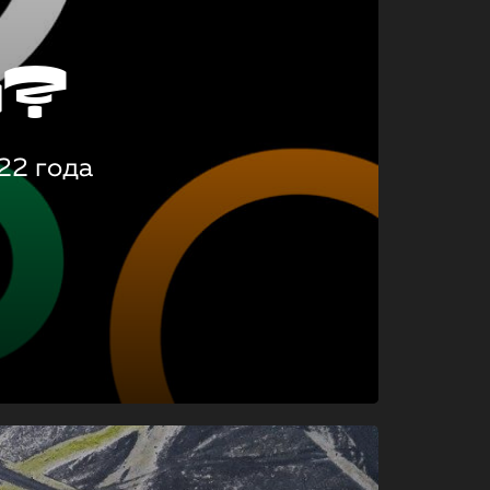
о?
22 года