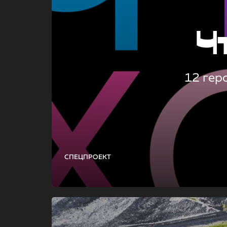
Ч
12 гер
СПЕЦПРОЕКТ