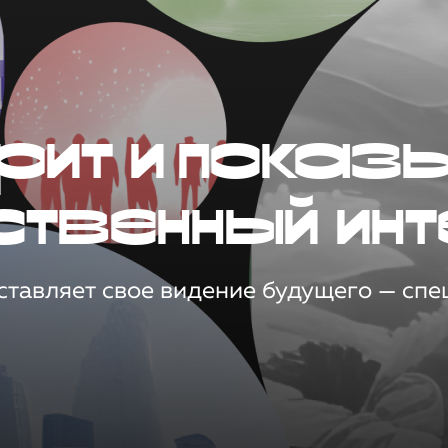
рит и показ
ственный инт
тавляет свое видение будущего — спец