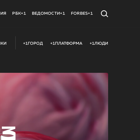
МИЯ
РБК+1
ВЕДОМОСТИ+1
FORBES+1
ИКИ
+1ГОРОД
+1ПЛАТФОРМА
+1ЛЮДИ
23