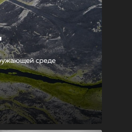
т
кружающей среде