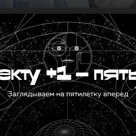
кту +1 — пят
Заглядываем на пятилетку вперед