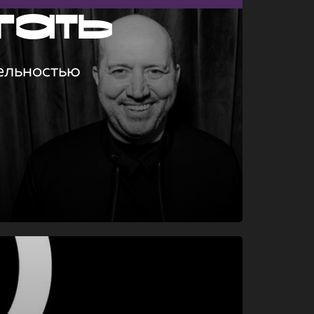
гать
ельностью