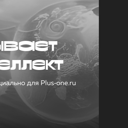
ывает
еллект
иально для Plus‑one.ru