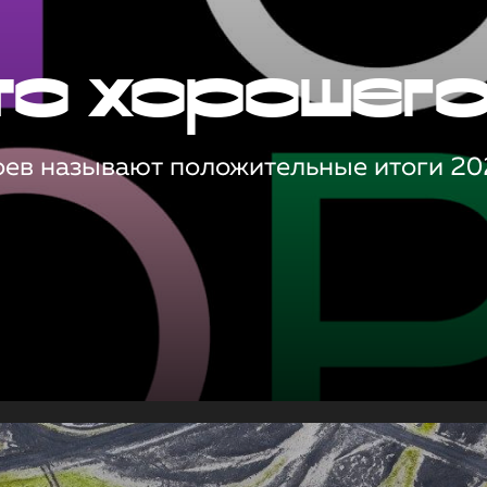
то хорошег
оев называют положительные итоги 20