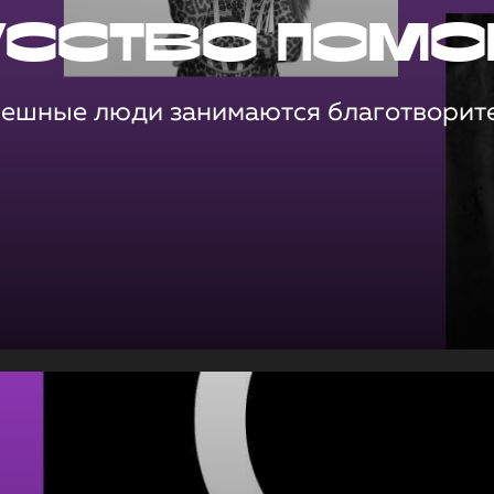
усство помо
пешные люди занимаются благотворит