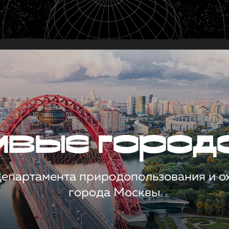
чивые город
 Департамента природопользования и 
города Москвы