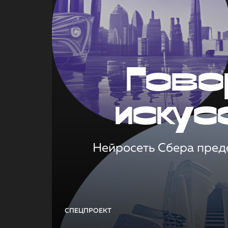
Гово
искус
Нейросеть Сбера предс
СПЕЦПРОЕКТ