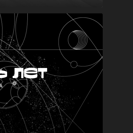
ь лет