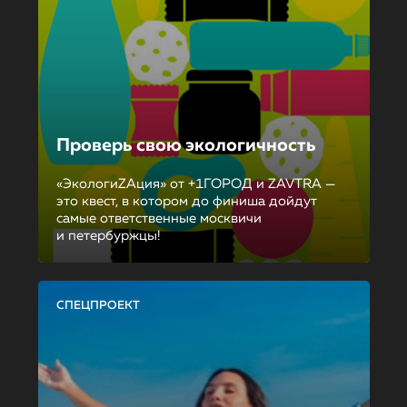
Проверь свою экологичность
«ЭкологиZAция» от +1ГОРОД и ZAVTRA —
это квест, в котором до финиша дойдут
самые ответственные москвичи
и петербуржцы!
СПЕЦПРОЕКТ