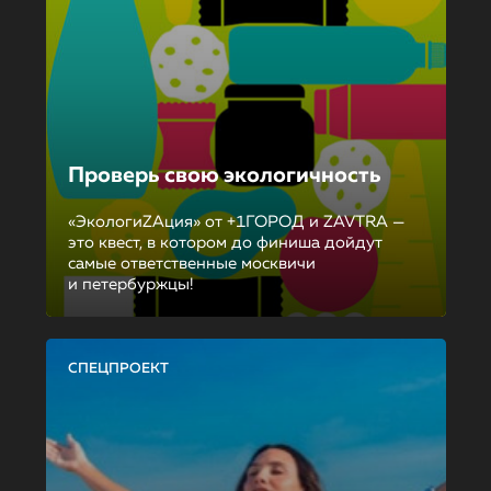
Проверь свою экологичность
«ЭкологиZAция» от +1ГОРОД и ZAVTRA —
это квест, в котором до финиша дойдут
самые ответственные москвичи
и петербуржцы!
СПЕЦПРОЕКТ