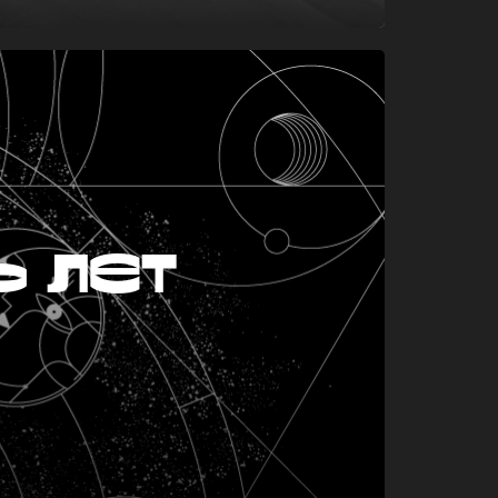
ь лет