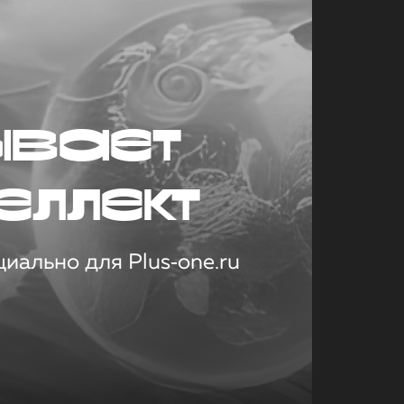
ывает
еллект
иально для Plus‑one.ru