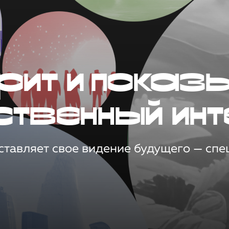
рит и показ
ственный инт
тавляет свое видение будущего — спец