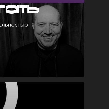
гать
ельностью