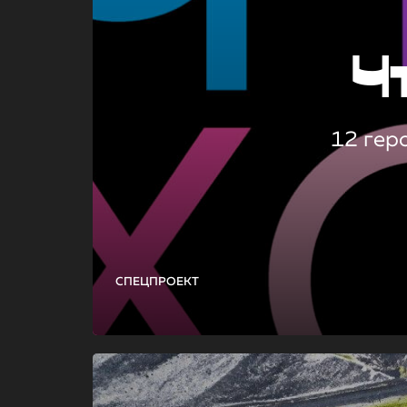
Ч
12 гер
СПЕЦПРОЕКТ