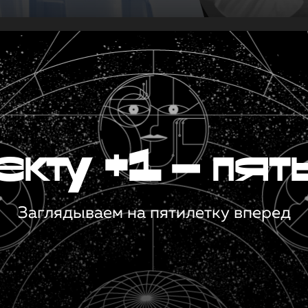
кту +1 — пят
Заглядываем на пятилетку вперед