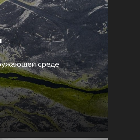
т
кружающей среде