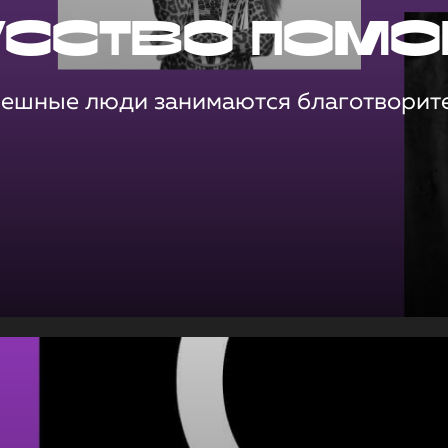
усство помо
пешные люди занимаются благотворит