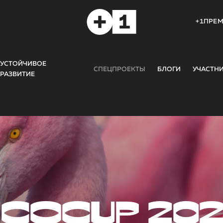
+1ПРЕ
УСТОЙЧИВОЕ
СПЕЦПРОЕКТЫ
БЛОГИ
УЧАСТН
РАЗВИТИЕ
COCUP 20