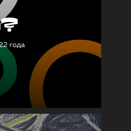
о?
22 года