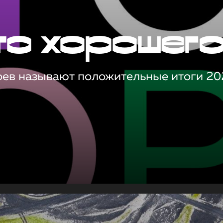
то хорошег
оев называют положительные итоги 20