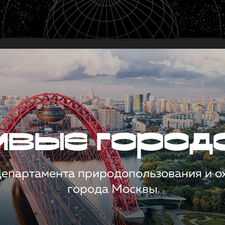
чивые город
 Департамента природопользования и 
города Москвы