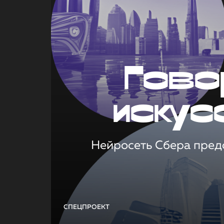
Гово
искус
Нейросеть Сбера предс
СПЕЦПРОЕКТ