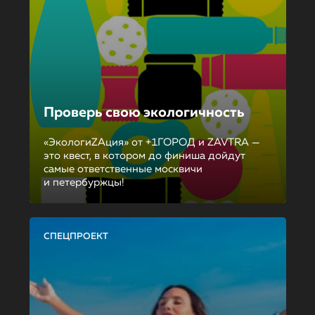
Проверь свою экологичность
«ЭкологиZAция» от +1ГОРОД и ZAVTRA —
это квест, в котором до финиша дойдут
самые ответственные москвичи
и петербуржцы!
СПЕЦПРОЕКТ