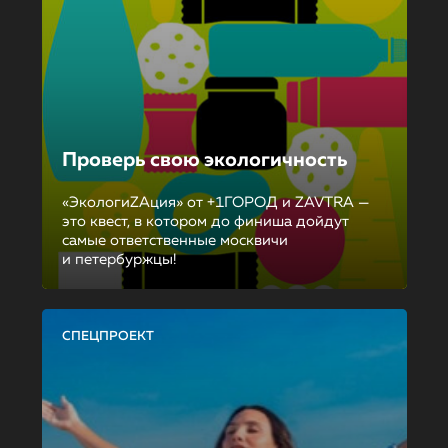
Проверь свою экологичность
«ЭкологиZAция» от +1ГОРОД и ZAVTRA —
это квест, в котором до финиша дойдут
самые ответственные москвичи
и петербуржцы!
СПЕЦПРОЕКТ