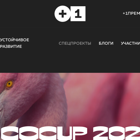
+1ПРЕ
УСТОЙЧИВОЕ
СПЕЦПРОЕКТЫ
БЛОГИ
УЧАСТН
РАЗВИТИЕ
COCUP 20