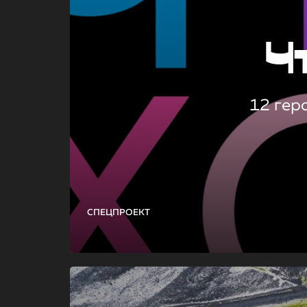
Ч
12 гер
СПЕЦПРОЕКТ