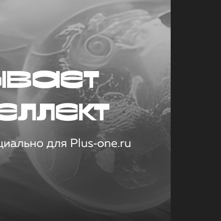
ывает
еллект
иально для Plus‑one.ru