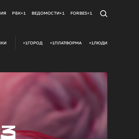
МИЯ
РБК+1
ВЕДОМОСТИ+1
FORBES+1
ИКИ
+1ГОРОД
+1ПЛАТФОРМА
+1ЛЮДИ
23