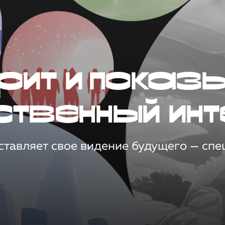
рит и показ
ственный инт
тавляет свое видение будущего — спец