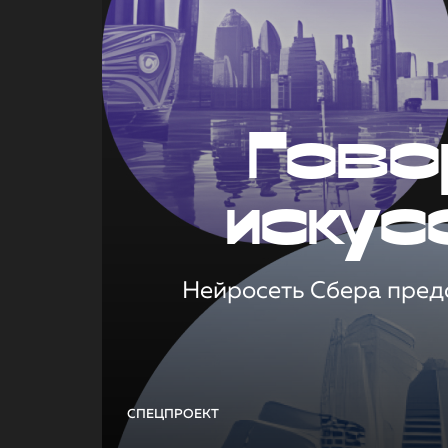
Гово
искус
Нейросеть Сбера предс
СПЕЦПРОЕКТ