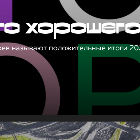
то хорошег
оев называют положительные итоги 20