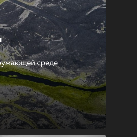
т
кружающей среде