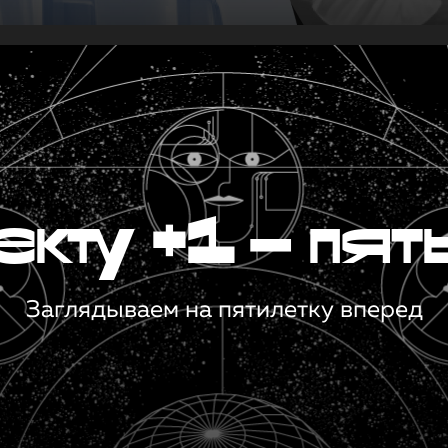
кту +1 — пят
Заглядываем на пятилетку вперед