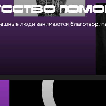
усство помо
пешные люди занимаются благотворит