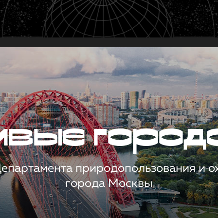
чивые город
 Департамента природопользования и 
города Москвы