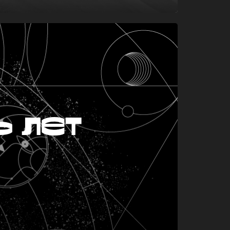
ь лет