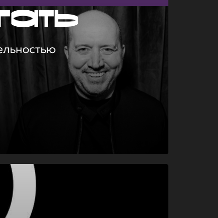
гать
ельностью