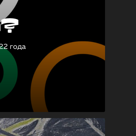
о?
22 года