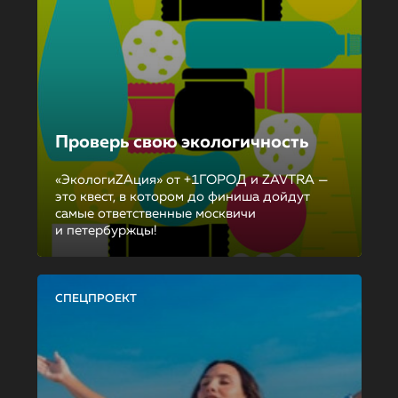
Проверь свою экологичность
«ЭкологиZAция» от +1ГОРОД и ZAVTRA —
это квест, в котором до финиша дойдут
самые ответственные москвичи
и петербуржцы!
СПЕЦПРОЕКТ