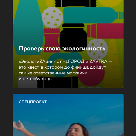
Проверь свою экологичность
«ЭкологиZAция» от +1ГОРОД и ZAVTRA —
это квест, в котором до финиша дойдут
самые ответственные москвичи
и петербуржцы!
СПЕЦПРОЕКТ