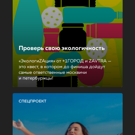
Проверь свою экологичность
«ЭкологиZAция» от +1ГОРОД и ZAVTRA —
это квест, в котором до финиша дойдут
самые ответственные москвичи
и петербуржцы!
СПЕЦПРОЕКТ