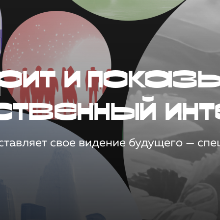
рит и показ
ственный инт
тавляет свое видение будущего — спец