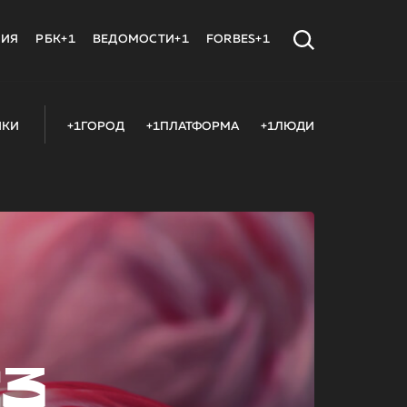
МИЯ
РБК+1
ВЕДОМОСТИ+1
FORBES+1
ИКИ
+1ГОРОД
+1ПЛАТФОРМА
+1ЛЮДИ
23