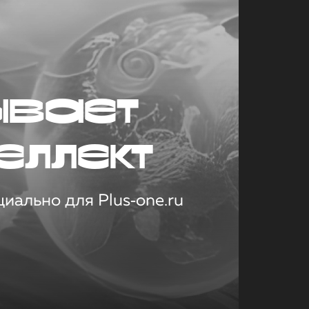
ывает
еллект
иально для Plus‑one.ru