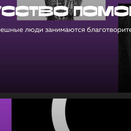
усство помо
пешные люди занимаются благотворит