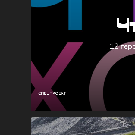
Ч
12 гер
СПЕЦПРОЕКТ