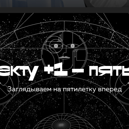
кту +1 — пят
Заглядываем на пятилетку вперед