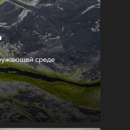
т
кружающей среде