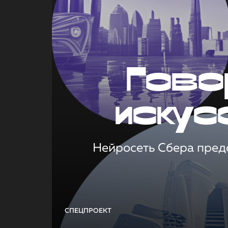
Гово
искус
Нейросеть Сбера предс
СПЕЦПРОЕКТ