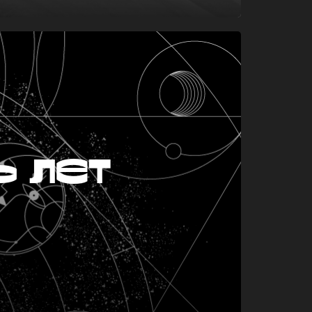
ь лет