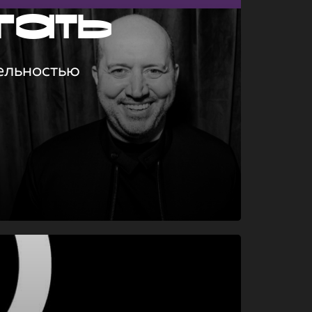
гать
ельностью