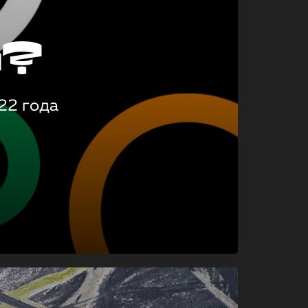
о?
22 года