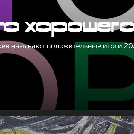
то хорошег
оев называют положительные итоги 20