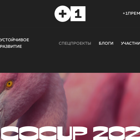
+1ПРЕ
УСТОЙЧИВОЕ
СПЕЦПРОЕКТЫ
БЛОГИ
УЧАСТН
РАЗВИТИЕ
COCUP 20