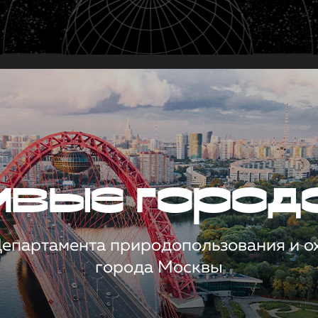
чивые город
 Департамента природопользования и 
города Москвы