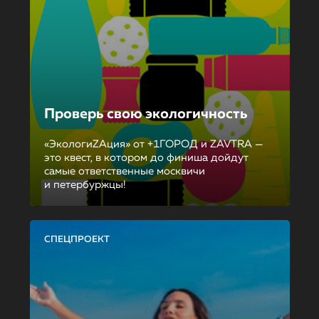
Проверь свою экологичность
«ЭкологиZAция» от +1ГОРОД и ZAVTRA —
это квест, в котором до финиша дойдут
самые ответственные москвичи
и петербуржцы!
СПЕЦПРОЕКТ