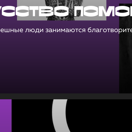
усство помо
пешные люди занимаются благотворит