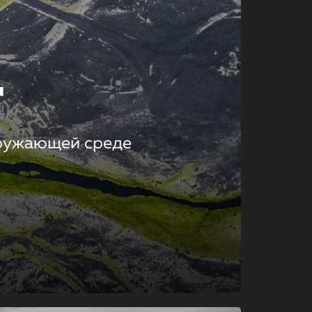
т
кружающей среде