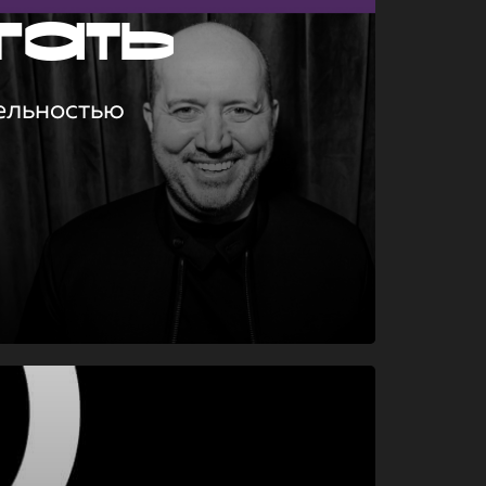
гать
ельностью