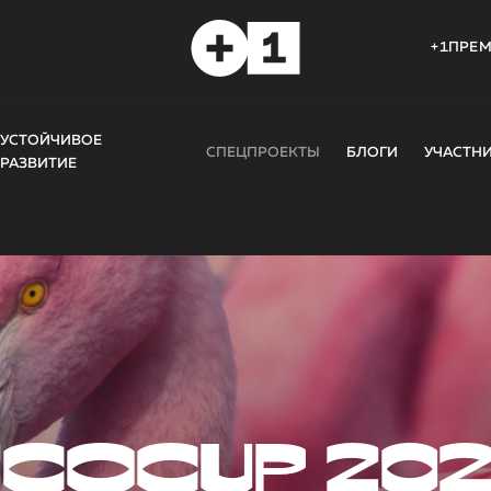
+1ПРЕ
УСТОЙЧИВОЕ
СПЕЦПРОЕКТЫ
БЛОГИ
УЧАСТН
РАЗВИТИЕ
COCUP 20