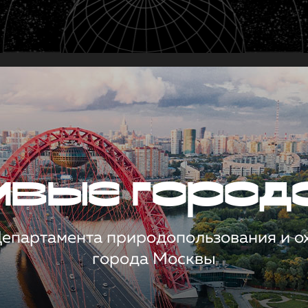
чивые город
 Департамента природопользования и 
города Москвы