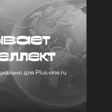
ывает
еллект
иально для Plus‑one.ru