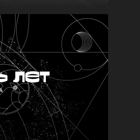
ь лет