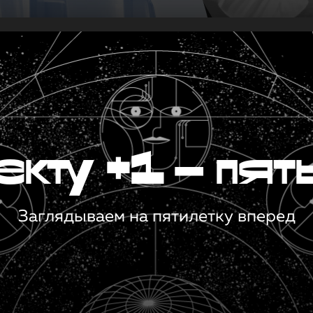
кту +1 — пят
Заглядываем на пятилетку вперед