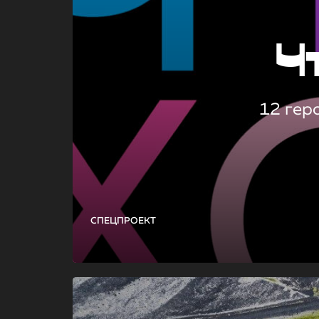
Ч
12 гер
СПЕЦПРОЕКТ