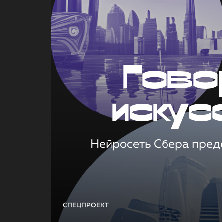
Гово
искус
Нейросеть Сбера предс
СПЕЦПРОЕКТ