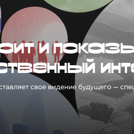
рит и показ
ственный инт
тавляет свое видение будущего — спец