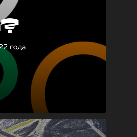
о?
22 года