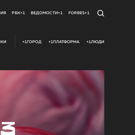
МИЯ
РБК+1
ВЕДОМОСТИ+1
FORBES+1
ИКИ
+1ГОРОД
+1ПЛАТФОРМА
+1ЛЮДИ
23