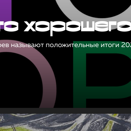
то хорошег
оев называют положительные итоги 20