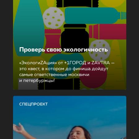
Проверь свою экологичность
«ЭкологиZAция» от +1ГОРОД и ZAVTRA —
это квест, в котором до финиша дойдут
самые ответственные москвичи
и петербуржцы!
СПЕЦПРОЕКТ