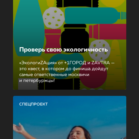
Проверь свою экологичность
«ЭкологиZAция» от +1ГОРОД и ZAVTRA —
это квест, в котором до финиша дойдут
самые ответственные москвичи
и петербуржцы!
СПЕЦПРОЕКТ