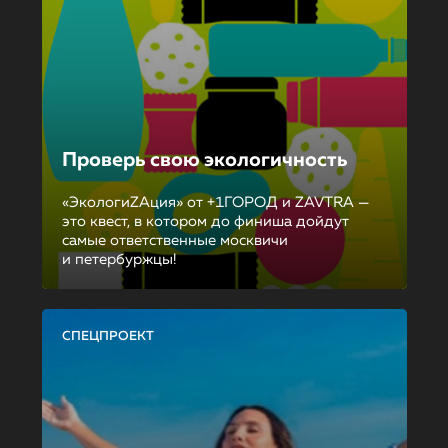
Проверь свою экологичность
«ЭкологиZAция» от +1ГОРОД и ZAVTRA —
это квест, в котором до финиша дойдут
самые ответственные москвичи
и петербуржцы!
СПЕЦПРОЕКТ