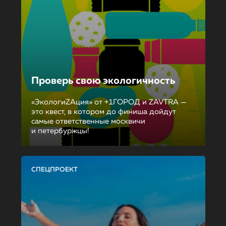
Проверь свою экологичность
«ЭкологиZAция» от +1ГОРОД и ZAVTRA —
это квест, в котором до финиша дойдут
самые ответственные москвичи
и петербуржцы!
СПЕЦПРОЕКТ