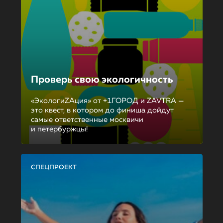
Проверь свою экологичность
«ЭкологиZAция» от +1ГОРОД и ZAVTRA —
это квест, в котором до финиша дойдут
самые ответственные москвичи
и петербуржцы!
СПЕЦПРОЕКТ