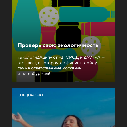
Проверь свою экологичность
«ЭкологиZAция» от +1ГОРОД и ZAVTRA —
это квест, в котором до финиша дойдут
самые ответственные москвичи
и петербуржцы!
СПЕЦПРОЕКТ