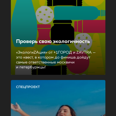
Проверь свою экологичность
«ЭкологиZAция» от +1ГОРОД и ZAVTRA —
это квест, в котором до финиша дойдут
самые ответственные москвичи
и петербуржцы!
СПЕЦПРОЕКТ