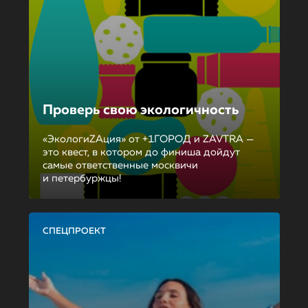
Проверь свою экологичность
«ЭкологиZAция» от +1ГОРОД и ZAVTRA —
это квест, в котором до финиша дойдут
самые ответственные москвичи
и петербуржцы!
СПЕЦПРОЕКТ