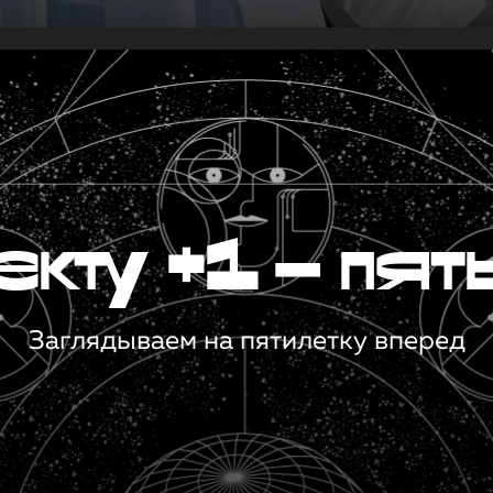
кту +1 — пят
Заглядываем на пятилетку вперед