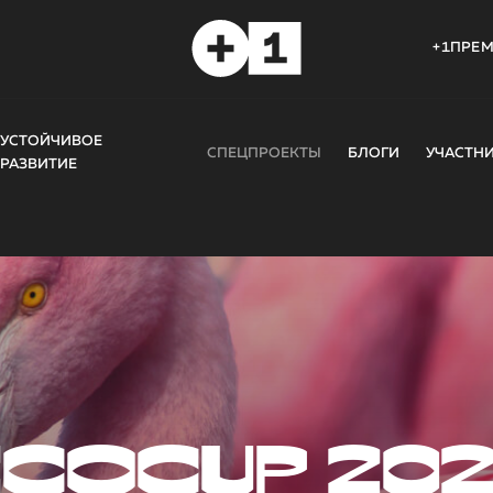
+1ПРЕ
УСТОЙЧИВОЕ
СПЕЦПРОЕКТЫ
БЛОГИ
УЧАСТН
РАЗВИТИЕ
COCUP 20