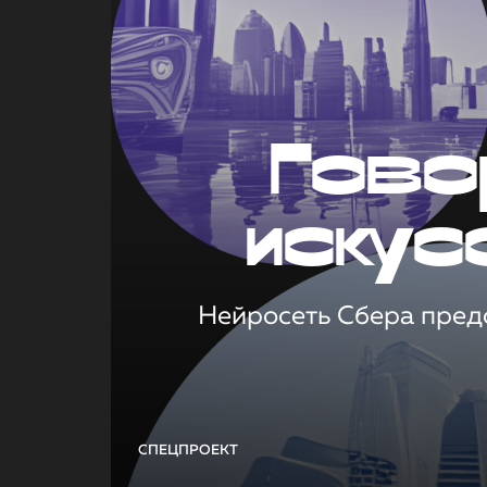
Гово
искус
Нейросеть Сбера предс
СПЕЦПРОЕКТ