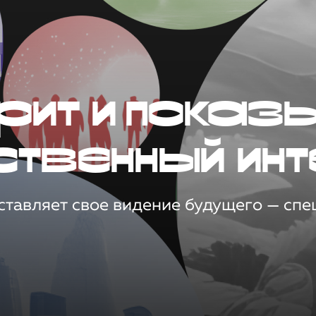
рит и показ
ственный инт
тавляет свое видение будущего — спец