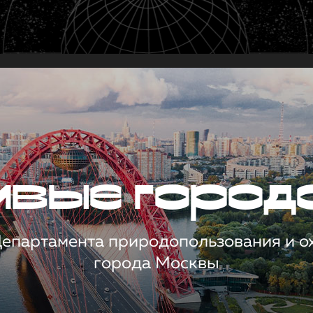
чивые город
 Департамента природопользования и 
города Москвы