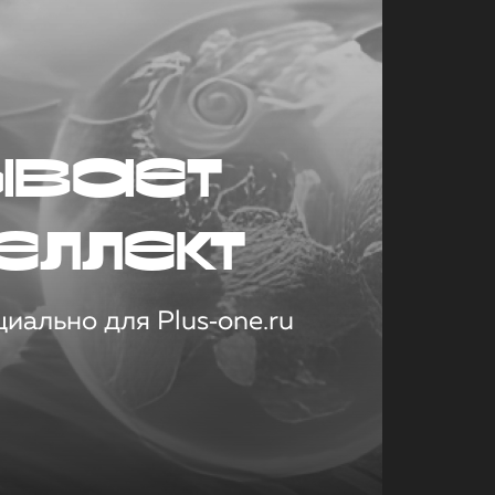
ывает
еллект
иально для Plus‑one.ru