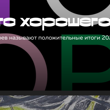
то хорошег
оев называют положительные итоги 20