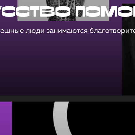
усство помо
пешные люди занимаются благотворит