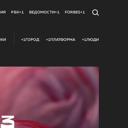
МИЯ
РБК+1
ВЕДОМОСТИ+1
FORBES+1
ИКИ
+1ГОРОД
+1ПЛАТФОРМА
+1ЛЮДИ
23