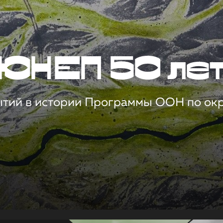
ЮНЕП 50 ле
ытий в истории Программы ООН по о