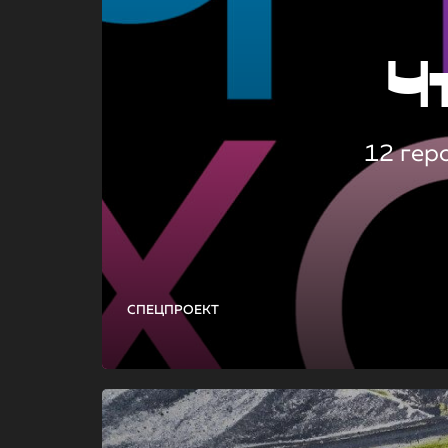
Ч
12 гер
СПЕЦПРОЕКТ