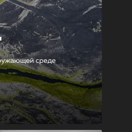
т
кружающей среде