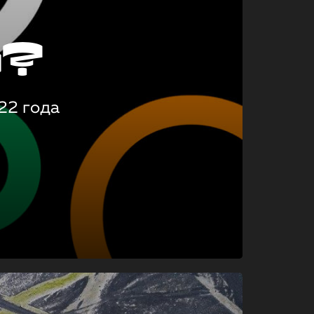
о?
22 года