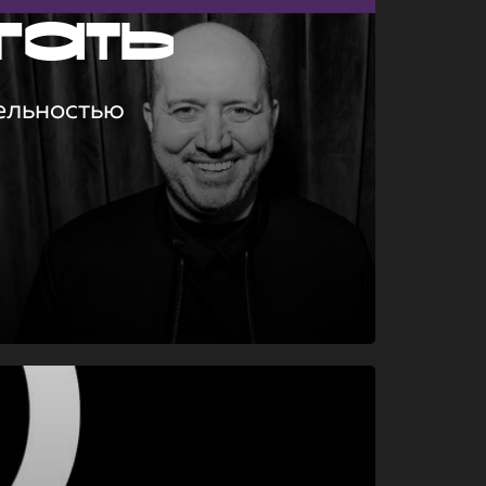
гать
ельностью