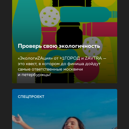
Проверь свою экологичность
«ЭкологиZAция» от +1ГОРОД и ZAVTRA —
это квест, в котором до финиша дойдут
самые ответственные москвичи
и петербуржцы!
СПЕЦПРОЕКТ