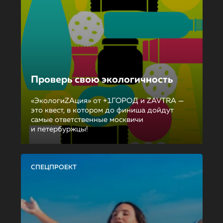
Проверь свою экологичность
«ЭкологиZAция» от +1ГОРОД и ZAVTRA —
это квест, в котором до финиша дойдут
самые ответственные москвичи
и петербуржцы!
СПЕЦПРОЕКТ