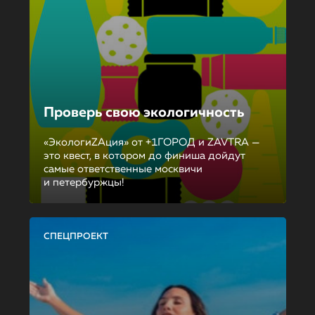
Проверь свою экологичность
«ЭкологиZAция» от +1ГОРОД и ZAVTRA —
это квест, в котором до финиша дойдут
самые ответственные москвичи
и петербуржцы!
СПЕЦПРОЕКТ