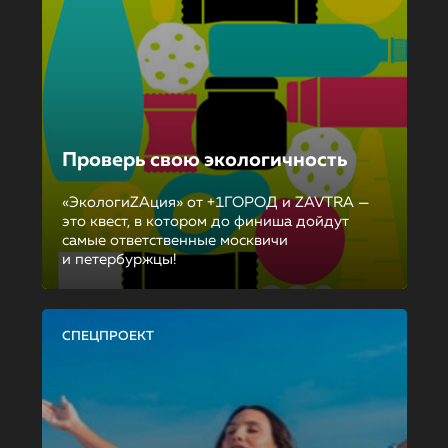
Проверь свою экологичность
«ЭкологиZAция» от +1ГОРОД и ZAVTRA —
это квест, в котором до финиша дойдут
самые ответственные москвичи
и петербуржцы!
СПЕЦПРОЕКТ