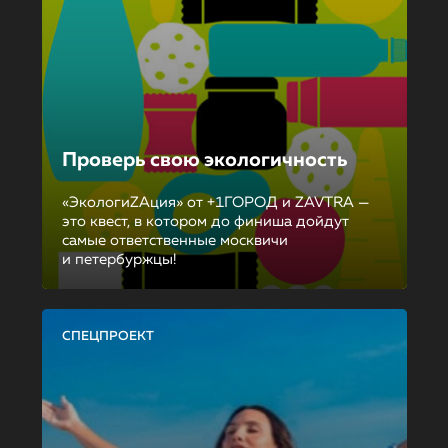
Проверь свою экологичность
«ЭкологиZAция» от +1ГОРОД и ZAVTRA —
это квест, в котором до финиша дойдут
самые ответственные москвичи
и петербуржцы!
СПЕЦПРОЕКТ