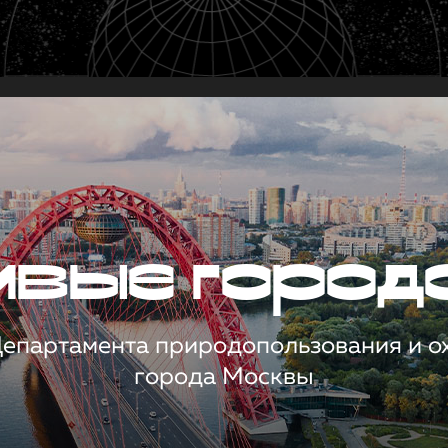
чивые город
 Департамента природопользования и 
города Москвы