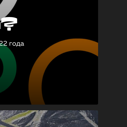
о?
22 года