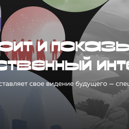
рит и показ
ственный инт
тавляет свое видение будущего — спец