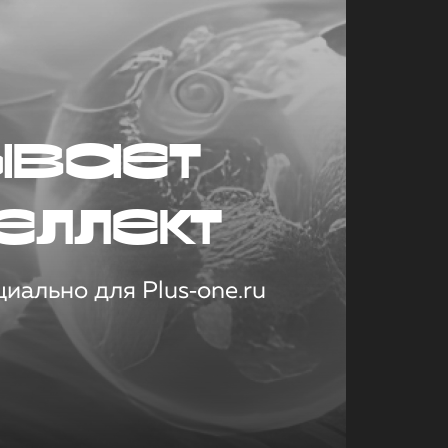
ывает
еллект
иально для Plus‑one.ru