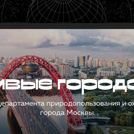
чивые город
 Департамента природопользования и 
города Москвы