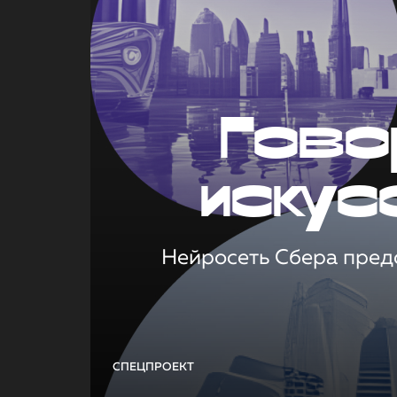
Гово
искус
Нейросеть Сбера предс
СПЕЦПРОЕКТ