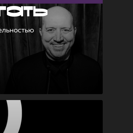
гать
ельностью