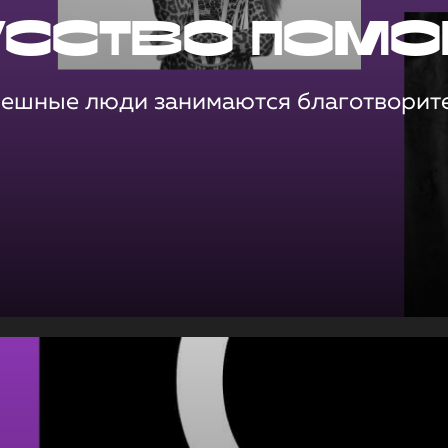
усство помо
пешные люди занимаются благотворит