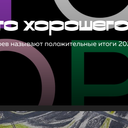
то хорошег
оев называют положительные итоги 20