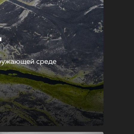
т
кружающей среде