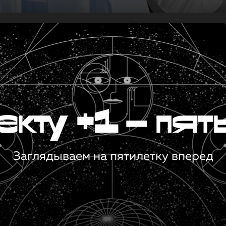
кту +1 — пят
Заглядываем на пятилетку вперед