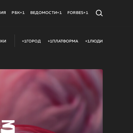
МИЯ
РБК+1
ВЕДОМОСТИ+1
FORBES+1
ИКИ
+1ГОРОД
+1ПЛАТФОРМА
+1ЛЮДИ
23