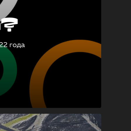
о?
22 года