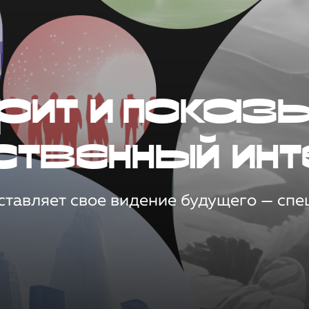
рит и показ
ственный инт
тавляет свое видение будущего — спец