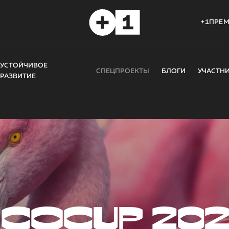
+1ПРЕ
УСТОЙЧИВОЕ
СПЕЦПРОЕКТЫ
БЛОГИ
УЧАСТН
РАЗВИТИЕ
COCUP 20