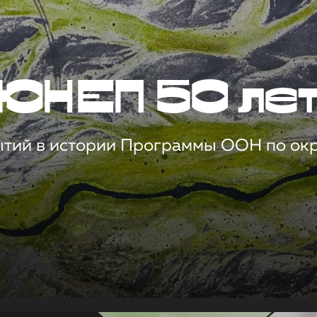
ЮНЕП 50 ле
ытий в истории Программы ООН по о