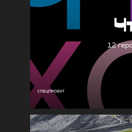
Ч
12 гер
СПЕЦПРОЕКТ