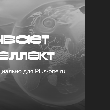
ывает
еллект
иально для Plus‑one.ru