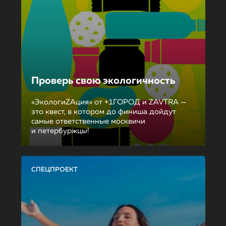
Проверь свою экологичность
«ЭкологиZAция» от +1ГОРОД и ZAVTRA —
это квест, в котором до финиша дойдут
самые ответственные москвичи
и петербуржцы!
СПЕЦПРОЕКТ