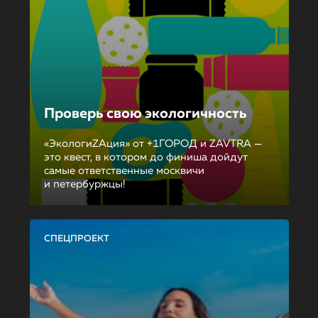
Проверь свою экологичность
«ЭкологиZAция» от +1ГОРОД и ZAVTRA —
это квест, в котором до финиша дойдут
самые ответственные москвичи
и петербуржцы!
СПЕЦПРОЕКТ