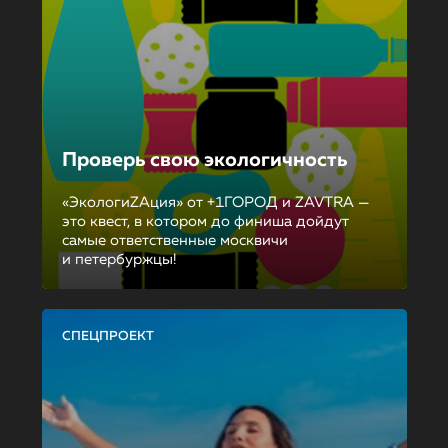
Проверь свою экологичность
«ЭкологиZAция» от +1ГОРОД и ZAVTRA —
это квест, в котором до финиша дойдут
самые ответственные москвичи
и петербуржцы!
СПЕЦПРОЕКТ