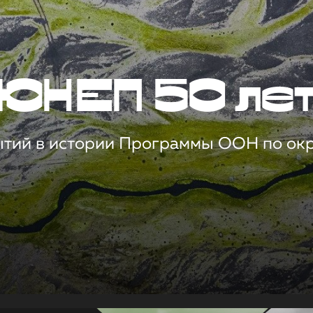
ЮНЕП 50 ле
ытий в истории Программы ООН по о