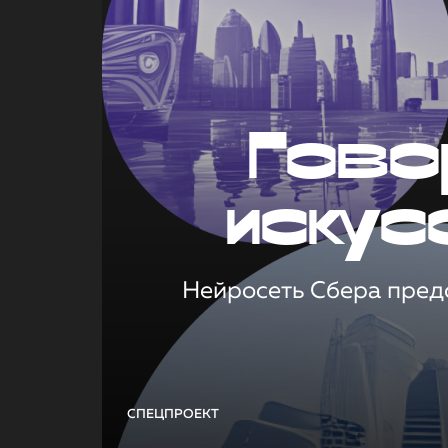
Гово
искус
Нейросеть Сбера предс
СПЕЦПРОЕКТ