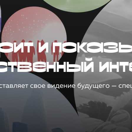
рит и показ
ственный инт
тавляет свое видение будущего — спец