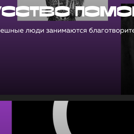
усство помо
пешные люди занимаются благотворит