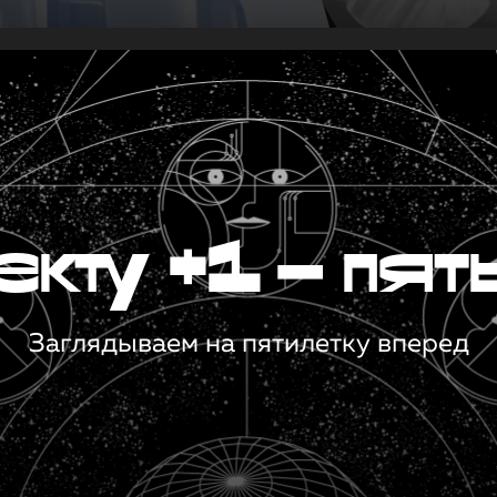
кту +1 — пят
Заглядываем на пятилетку вперед