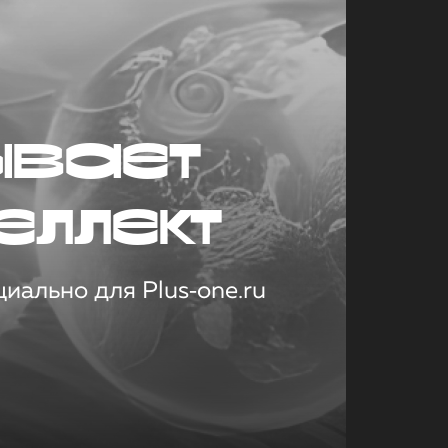
ывает
еллект
иально для Plus‑one.ru