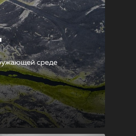
т
кружающей среде