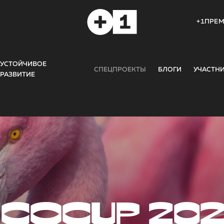
+1ПРЕ
УСТОЙЧИВОЕ
СПЕЦПРОЕКТЫ
БЛОГИ
УЧАСТН
РАЗВИТИЕ
COCUP 20