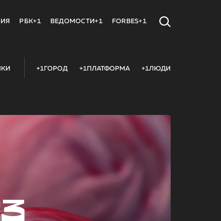
МИЯ
РБК+1
ВЕДОМОСТИ+1
FORBES+1
ИКИ
+1ГОРОД
+1ПЛАТФОРМА
+1ЛЮДИ
23