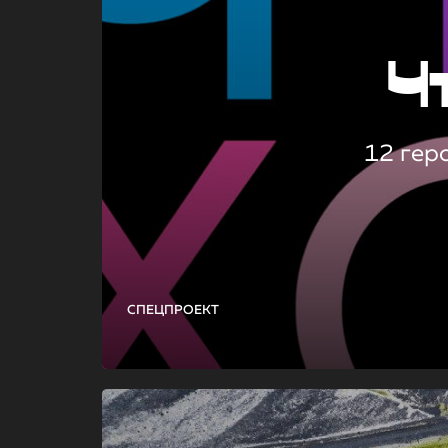
Ч
12 гер
СПЕЦПРОЕКТ