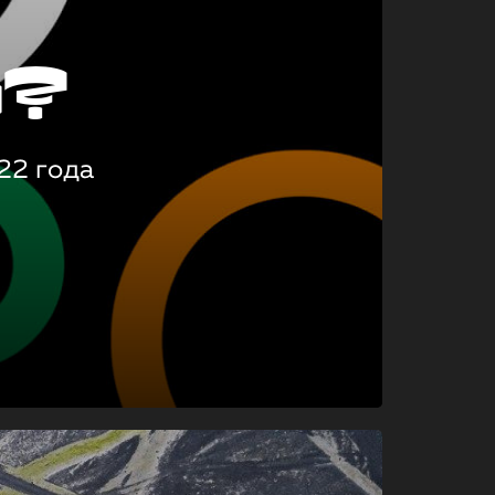
о?
22 года