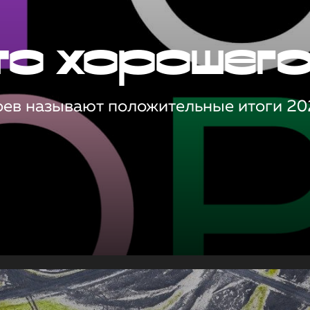
то хорошег
оев называют положительные итоги 20