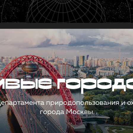
чивые город
 Департамента природопользования и 
города Москвы