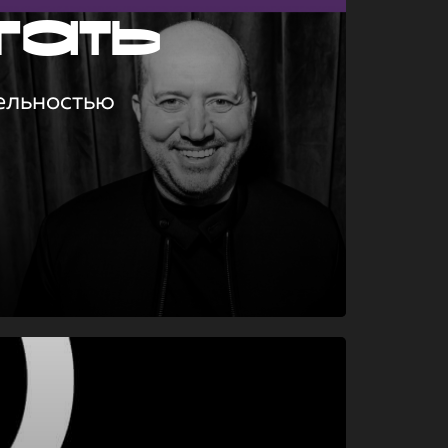
гать
ельностью